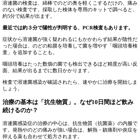
溶連菌の検査は、綿棒でのどの奥を軽くこするだけの、痛み
のない検査です。採取した検体を専用のキットで調べると、
約5分で結果が出ます。
最近では約３分で陽性が判明する、PCR検査もあります。
症状から溶連菌が強く疑われるにもかかわらず結果が陰性だ
った場合は、のどの粘膜を培養して菌を増やす「咽頭培養検
査」を追加することも。
咽頭培養はたった数個の菌でも検出できるほど精度が高い反
面、結果が出るまでに数日かかります。
検査で溶連菌感染が確認されたら、速やかに治療を開始しま
しょう。
治療の基本は「抗生物質」。なぜ10日間ほど飲み
続けるのか？
溶連菌感染症の治療の中心は、抗生物質（抗菌薬）の内服で
す。発熱やのどの痛みが強い場合は、解熱・鎮痛剤や炎症を
抑える薬も合わせて処方されます。