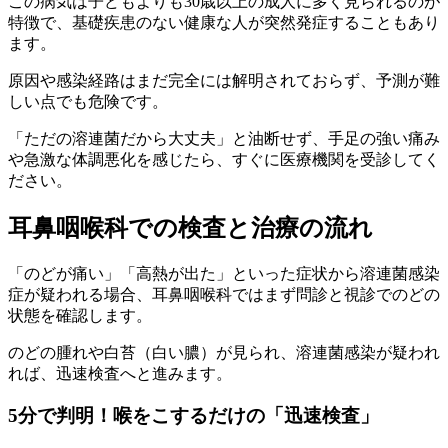
この病気は子どもよりも30歳以上の成人に多く見られるのが
特徴で、基礎疾患のない健康な人が突然発症することもあり
ます。
原因や感染経路はまだ完全には解明されておらず、予測が難
しい点でも危険です。
「ただの溶連菌だから大丈夫」と油断せず、手足の強い痛み
や急激な体調悪化を感じたら、すぐに医療機関を受診してく
ださい。
耳鼻咽喉科での検査と治療の流れ
「のどが痛い」「高熱が出た」といった症状から溶連菌感染
症が疑われる場合、耳鼻咽喉科ではまず問診と視診でのどの
状態を確認します。
のどの腫れや白苔（白い膿）が見られ、溶連菌感染が疑われ
れば、迅速検査へと進みます。
5分で判明！喉をこするだけの「迅速検査」