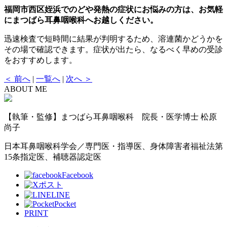
福岡市西区姪浜でのどや発熱の症状にお悩みの方は、お気軽
にまつばら耳鼻咽喉科へお越しください。
迅速検査で短時間に結果が判明するため、溶連菌かどうかを
その場で確認できます。症状が出たら、なるべく早めの受診
をおすすめします。
＜ 前へ
|
一覧へ
|
次へ ＞
ABOUT ME
【執筆・監修】まつばら耳鼻咽喉科 院長・医学博士 松原
尚子
日本耳鼻咽喉科学会／専門医・指導医、身体障害者福祉法第
15条指定医、補聴器認定医
Facebook
ポスト
LINE
Pocket
PRINT