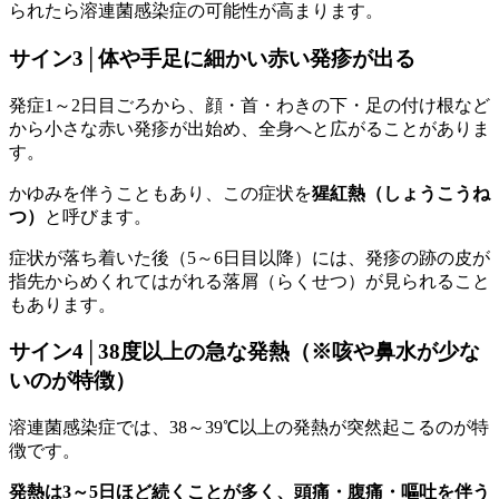
られたら溶連菌感染症の可能性が高まります。
サイン3│体や手足に細かい赤い発疹が出る
発症1～2日目ごろから、顔・首・わきの下・足の付け根など
から小さな赤い発疹が出始め、全身へと広がることがありま
す。
かゆみを伴うこともあり、この症状を
猩紅熱（しょうこうね
つ）
と呼びます。
症状が落ち着いた後（5～6日目以降）には、発疹の跡の皮が
指先からめくれてはがれる落屑（らくせつ）が見られること
もあります。
サイン4│38度以上の急な発熱（※咳や鼻水が少な
いのが特徴）
溶連菌感染症では、38～39℃以上の発熱が突然起こるのが特
徴です。
発熱は3～5日ほど続くことが多く、頭痛・腹痛・嘔吐を伴う