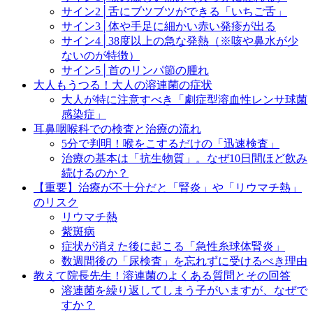
サイン2│舌にブツブツができる「いちご舌」
サイン3│体や手足に細かい赤い発疹が出る
サイン4│38度以上の急な発熱（※咳や鼻水が少
ないのが特徴）
サイン5│首のリンパ節の腫れ
大人もうつる！大人の溶連菌の症状
大人が特に注意すべき「劇症型溶血性レンサ球菌
感染症」
耳鼻咽喉科での検査と治療の流れ
5分で判明！喉をこするだけの「迅速検査」
治療の基本は「抗生物質」。なぜ10日間ほど飲み
続けるのか？
【重要】治療が不十分だと「腎炎」や「リウマチ熱」
のリスク
リウマチ熱
紫斑病
症状が消えた後に起こる「急性糸球体腎炎」
数週間後の「尿検査」を忘れずに受けるべき理由
教えて院長先生！溶連菌のよくある質問とその回答
溶連菌を繰り返してしまう子がいますが、なぜで
すか？