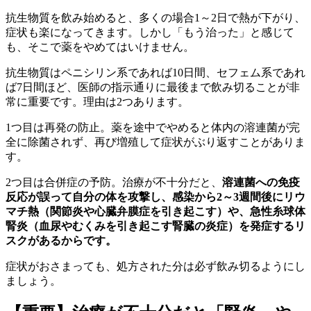
抗生物質を飲み始めると、多くの場合1～2日で熱が下がり、
症状も楽になってきます。しかし「もう治った」と感じて
も、そこで薬をやめてはいけません。
抗生物質はペニシリン系であれば10日間、セフェム系であれ
ば7日間ほど、医師の指示通りに最後まで飲み切ることが非
常に重要です。理由は2つあります。
1つ目は再発の防止。薬を途中でやめると体内の溶連菌が完
全に除菌されず、再び増殖して症状がぶり返すことがありま
す。
2つ目は合併症の予防。治療が不十分だと、
溶連菌への免疫
反応が誤って自分の体を攻撃し、感染から2～3週間後にリウ
マチ熱（関節炎や心臓弁膜症を引き起こす）や、急性糸球体
腎炎（血尿やむくみを引き起こす腎臓の炎症）を発症するリ
スクがあるからです。
症状がおさまっても、処方された分は必ず飲み切るようにし
ましょう。