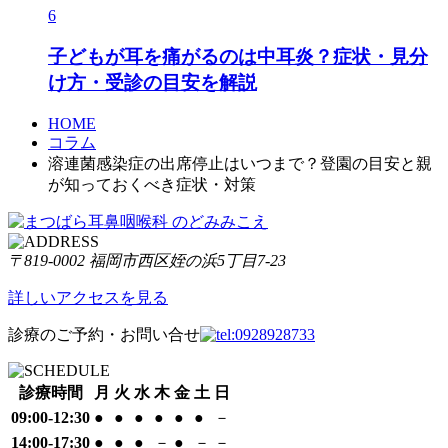
6
子どもが耳を痛がるのは中耳炎？症状・見分
け方・受診の目安を解説
HOME
コラム
溶連菌感染症の出席停止はいつまで？登園の目安と親
が知っておくべき症状・対策
〒819-0002 福岡市西区姪の浜5丁目7-23
詳しいアクセスを見る
診療のご予約・お問い合せ
診療時間
月
火
水
木
金
土
日
09:00
-
12:30
●
●
●
●
●
●
－
14:00
-
17:30
●
●
●
－
●
－
－