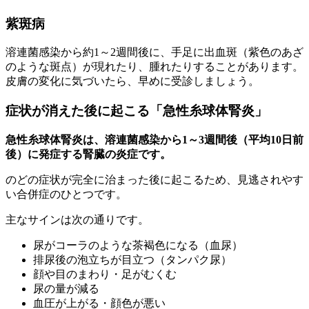
紫斑病
溶連菌感染から約1～2週間後に、手足に出血斑（紫色のあざ
のような斑点）が現れたり、腫れたりすることがあります。
皮膚の変化に気づいたら、早めに受診しましょう。
症状が消えた後に起こる「急性糸球体腎炎」
急性糸球体腎炎は、溶連菌感染から1～3週間後（平均10日前
後）に発症する腎臓の炎症です。
のどの症状が完全に治まった後に起こるため、見逃されやす
い合併症のひとつです。
主なサインは次の通りです。
尿がコーラのような茶褐色になる（血尿）
排尿後の泡立ちが目立つ（タンパク尿）
顔や目のまわり・足がむくむ
尿の量が減る
血圧が上がる・顔色が悪い