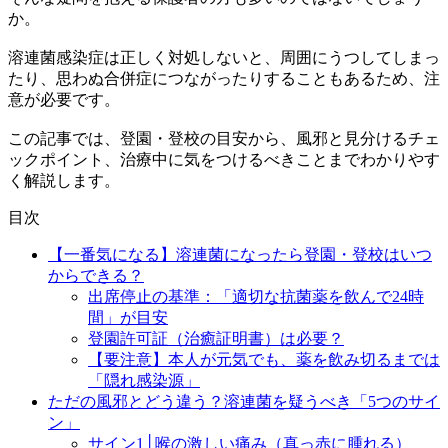
か。
溶連菌感染症は正しく対処しないと、周囲にうつしてしまっ
たり、思わぬ合併症につながったりすることもあるため、注
意が必要です。
この記事では、登園・登校の目安から、風邪と見分けるチェ
ックポイント、治療中に気をつけるべきことまでわかりやす
く解説します。
目次
【一番気になる】溶連菌になったら登園・登校はいつ
からできる？
出席停止の基準：「適切な抗菌薬を飲んで24時
間」が目安
登園許可証（治癒証明書）は必要？
【要注意】本人が元気でも、薬を飲み切るまでは
「隠れ感染源」
ただの風邪とどう違う？溶連菌を疑うべき「5つのサイ
ン」
サイン1│喉の激しい痛み（真っ赤に腫れる）