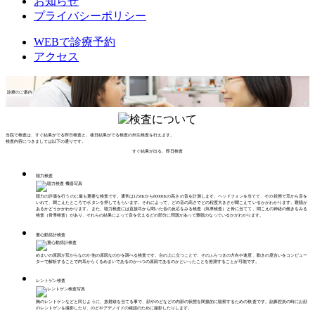
お知らせ
プライバシーポリシー
WEBで診療予約
アクセス
診療のご案内
当院で検査は、すぐ結果がでる即日検査と、後日結果がでる検査の外注検査を行えます。
検査内容につきましては以下の通りです。
すぐ結果が出る、即日検査
聴力検査
聴力の評価を行うのに最も重要な検査です。通常は125Hzから8000Hzの高さの音を計測します。ヘッドフォンを当てて、その状態で耳から音を
いれて、聞こえたところでボタンを押してもらいます。それによって、どの音の高さでどの程度大きさが聞こえているかがわかります。難聴が
あるかどうかがわかります。また、聴力検査には直接耳から聞いた音の反応をみる検査（気導検査）と骨に当てて、聞こえの神経の働きをみる
検査（骨導検査）があり、それらの結果によって音を伝えるどの部分に問題があって難聴のなっているかがわかります。
重心動揺計検査
めまいの原因が耳からなのか他の原因なのかを調べる検査です。台の上に立つことで、そのふらつきの方向や速度、動きの度合いをコンピュー
ターで解析することで内耳からくるめまいであるのかべつの原因であるのかといったことを推測することが可能です。
レントゲン検査
胸のレントゲンなどと同じように、放射線を当てる事で、顔やのどなどの内部の状態を間接的に観察するための検査です。副鼻腔炎の時にお顔
のレントゲンを撮影したり、のどやアデノイドの確認のために撮影したりします。