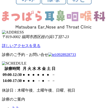
〒819-0002 福岡市西区姪の浜5丁目7-23
詳しいアクセスを見る
診療のご予約・お問い合せ
診療時間
月
火
水
木
金
土
日
09:00
-
12:30
●
●
●
●
●
●
－
14:00
-
17:30
●
●
●
－
●
－
－
休診日：木曜午後、土曜午後、日曜、祝日
診療のご案内