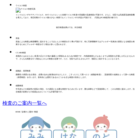
ウイルス検査
インフルエンザやアデノウイルス、RSウイルスといった各種ウイルス検査や溶連菌の迅速検査が可能です。さらに、当院では高感度迅速検査機
を導入しており、発症初期のウイルス量の少ない状態でもインフルエンザの判定が可能です。（写真はPCR検査用の物です）
後日検査結果がでる、外注検査
採血
採血による検査は検査機関に提出することでほとんどの検査を行う事が可能です。特に耳鼻咽喉科ではアレルギー性鼻炎の原因となる物質を検
索するためにアレルギー検査を行う場合が多いと思われます。
CT,MRI検査
表面的にはわからない病変の広がりや他の臓器との関係をみるための検査です。内視鏡検査などはあくまでも表面的な評価しか行えませんの
で、さらなる精査を行う場合はこれらの検査が必要です。ただ、当院では行えませんので、他院をご紹介することになります。
細胞診、病理検査
腫瘍性の病変がある場合、必要があれば細胞を針をさしたり、こすったりして調べたり（細胞診検査）、直接病変の組織をとって調べる検査
（病理検査）を行います。基本的には悪性であるかどうかを主な検査の目的とします。
細菌検査
中耳炎などの感染性の病気の場合、その原因となる菌を検査するために行います。菌を綿棒などで直接採取して、これを検査に提出します。抗
生物質の効果がどの程度あるかについても評価可能です。
検査のご案内一覧へ
診療のご案内
検査
HOME