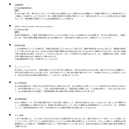
内視鏡検査
約３mmの細い管を、鼻や口からいれて、のどの奥やははの裏側などをよく観察するための機械です。内視鏡で観察することで映像を拡大した
り画像として記録することができるので、詳しい観察や時系列での評価も可能です。また、特殊な光を当てることにより血管の走行などを確認
することで、悪性腫瘍の可能性についてもある程度推測することが可能です。
DPOAE
（Distortion Product Otoacoustic Emissions）
歪成分耳音響反射という検査で聴力検査がむずかしい小さなお子様などできこえの評価を行うための検査です。耳の穴に器具を挿入し、検査を
行います。内耳が原因の難聴の有無を調べるための検査ですが、異常が疑われた場合はより詳しい検査を行うこととなります。
語音聴力検査
ことばの聞き取りについての検査です。実際の言葉が聞こえているかについて調べます。難聴の原因を調べるために用いたり、補聴器の適合性
について調べるために使います。音を伝える部分の問題で難聴がある場合は音を大きくすれば100％の正解率に近づきますが、音を感じる神経
の部分の問題である場合、音を大きくしても100％とはならず、かえって正答率が下がる場合もあります。また、補聴器を考えた場合、正答率
が低い難聴の場合はあまり効果がない場合もあります。
※現在補聴器外来でのみ、予約制でおこなっております。
ティンパノメトリー
耳に栓のようなものを入れて、鼓膜の振動のしやすさや耳小骨（鼓膜の向こう側にある音を伝えるための骨）の動きやすさをはかる機械です。
外耳の気圧を変化させながら計測しますが、外耳の気圧を０にした時に最も鼓膜が動きやすいので、中央値の０を中心とした山型を示します
が、例えば中耳炎がある場合は鼓膜が動きにくくなるため、山が現れなくなります。
あぶみ骨筋反射
あぶみ骨は鼓膜の向こう側の中耳にある骨で音を伝える働きがあります。あぶみ骨筋はこの骨にくっついている筋肉で大きな音を耳から加える
と、内耳が障害を受けないように、このあぶみ骨の筋肉が収縮して、鼓膜の動きを制限します。この反射を利用して、みみに大きな音を入れ
て、あぶみ骨筋の動きをみる検査で、顔面神経麻痺の時に麻痺の部位や程度を評価するために用います。
赤外線眼振検査
めまいの検査の一つで、内耳や脳が原因でめまいがある場合、眼振といって、異常な目の動きをしめすことがあります。暗くした中で観察する
と、この眼振運動がより強調されるため、本検査で目の動きをみることで、めまいの原因をある程度推測することができます。また、理学療法
といって、良性発作性頭位めまい症で、耳石を動かすような治療の効果を見る場合に使うこともあります。
エコー検査
くびの一部が腫れたり、くびに何かできものができた時にその原因を調べるために行います。腫れた部分にゼリーを塗り、エコーの先端（プロ
ーベといいます）を当ててそこから超音波を発することによりその内部の構造を観察することができます。それにより腫れている原因をある程
度推測することが可能です。耳鼻咽喉科では主にリンパ節の評価を行うことに用いますが、血管がある場合はその閉塞の有無や血流の状態など
も観察できます。